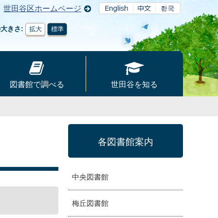
世田谷区ホームページ
の大きさ
拡大
標準
図書館で調べる
世田谷を知る
各図書館案内
中央図書館
梅丘図書館