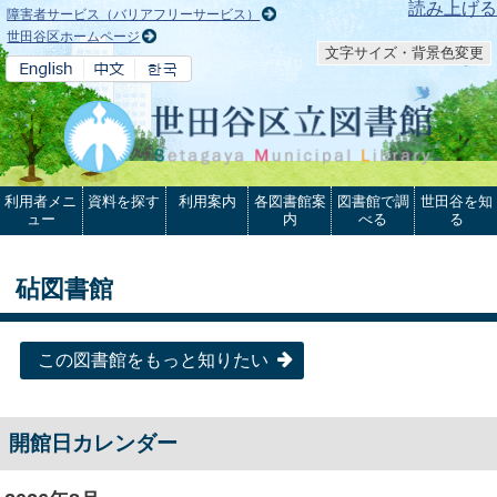
本文へ
読み上げる
障害者サービス（バリアフリーサービス）
世田谷区ホームページ
文字サイズ・背景色変更
利用者メニ
資料を探す
利用案内
各図書館案
図書館で調
世田谷を知
ュー
内
べる
る
砧図書館
この図書館をもっと知りたい
開館日カレンダー