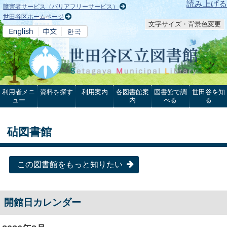
本文へ
読み上げる
障害者サービス（バリアフリーサービス）
世田谷区ホームページ
文字サイズ・背景色変更
利用者メニ
資料を探す
利用案内
各図書館案
図書館で調
世田谷を知
ュー
内
べる
る
砧図書館
この図書館をもっと知りたい
開館日カレンダー