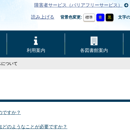
障害者サービス（バリアフリーサービス）
読み上げる
背景色変更
文字
標準
青
黒
利用案内
各図書館案内
スについて
のですか？
はどのようなことが必要ですか？