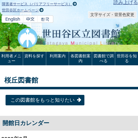
本文へ
読み上げる
障害者サービス（バリアフリーサービス）
世田谷区ホームページ
文字サイズ・背景色変更
利用者メニ
資料を探す
利用案内
各図書館案
図書館で調
世田谷を知
ュー
内
べる
る
桜丘図書館
この図書館をもっと知りたい
開館日カレンダー