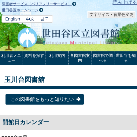
本文へ
読み上げる
障害者サービス（バリアフリーサービス）
世田谷区ホームページ
文字サイズ・背景色変更
利用者メニ
資料を探す
利用案内
各図書館案
図書館で調
世田谷を知
ュー
内
べる
る
玉川台図書館
この図書館をもっと知りたい
開館日カレンダー