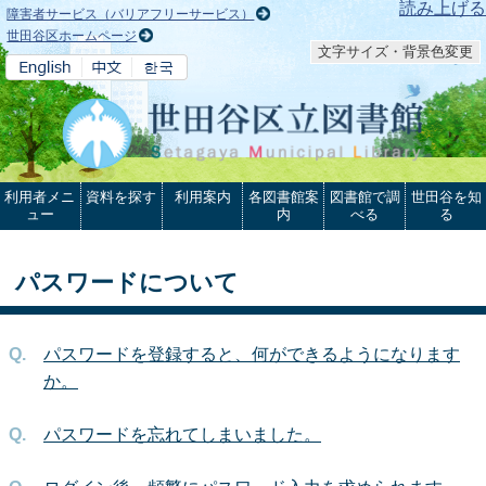
本文へ
読み上げる
障害者サービス（バリアフリーサービス）
世田谷区ホームページ
文字サイズ・背景色変更
利用者メニ
資料を探す
利用案内
各図書館案
図書館で調
世田谷を知
ュー
内
べる
る
パスワードについて
パスワードを登録すると、何ができるようになります
か。
パスワードを忘れてしまいました。