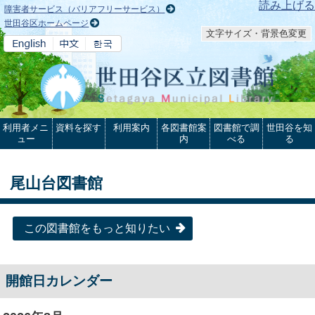
本文へ
読み上げる
障害者サービス（バリアフリーサービス）
世田谷区ホームページ
文字サイズ・背景色変更
利用者メニ
資料を探す
利用案内
各図書館案
図書館で調
世田谷を知
ュー
内
べる
る
尾山台図書館
この図書館をもっと知りたい
開館日カレンダー