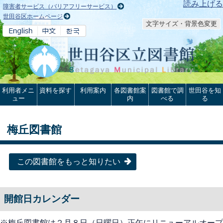
本文へ
読み上げる
障害者サービス（バリアフリーサービス）
世田谷区ホームページ
文字サイズ・背景色変更
利用者メニ
資料を探す
利用案内
各図書館案
図書館で調
世田谷を知
ュー
内
べる
る
梅丘図書館
この図書館をもっと知りたい
開館日カレンダー
※梅丘図書館は２月８日（日曜日）正午にリニューアルオープ