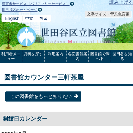
本文へ
読み上げる
障害者サービス（バリアフリーサービス）
世田谷区ホームページ
文字サイズ・背景色変更
利用者メニ
資料を探す
利用案内
各図書館案
図書館で調
世田谷を知
ュー
内
べる
る
図書館カウンター三軒茶屋
この図書館をもっと知りたい
開館日カレンダー