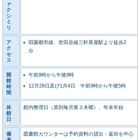
ァ
ク
シ
ミ
リ
ア
田園都市線、世田谷線三軒茶屋駅より徒歩2
ク
分
セ
ス
開
午前9時から午後9時
館
12月28日及び1月4日 午前9時から午後5時
時
間
休
館内整理日（原則毎月第３木曜）、年末年始
館
日
備
図書館カウンターは予約資料の貸出・返却を中心
考