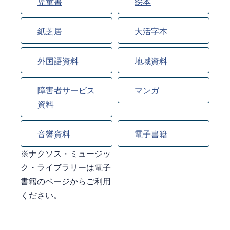
児童書
絵本
紙芝居
大活字本
外国語資料
地域資料
障害者サービス
マンガ
資料
音響資料
電子書籍
※ナクソス・ミュージッ
ク・ライブラリーは電子
書籍のページからご利用
ください。