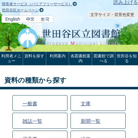
本文へ
読み上げる
障害者サービス（バリアフリーサービス）
世田谷区ホームページ
文字サイズ・背景色変更
利用者メニ
資料を探す
利用案内
各図書館案
図書館で調
世田谷を知
ュー
内
べる
る
資料の種類から探す
一般書
文庫
雑誌一覧
新聞一覧