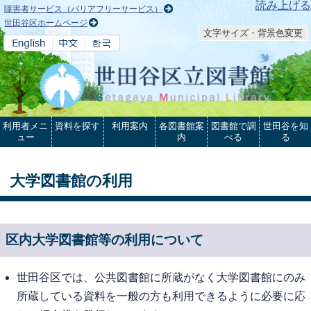
本文へ
読み上げる
障害者サービス（バリアフリーサービス）
世田谷区ホームページ
文字サイズ・背景色変更
利用者メニ
資料を探す
利用案内
各図書館案
図書館で調
世田谷を知
ュー
内
べる
る
大学図書館の利用
区内大学図書館等の利用について
世田谷区では、公共図書館に所蔵がなく大学図書館にのみ
所蔵している資料を一般の方も利用できるように必要に応