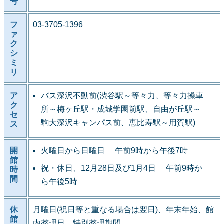
号
フ
03-3705-1396
ァ
ク
シ
ミ
リ
ア
バス深沢不動前(渋谷駅～等々力、等々力操車
ク
所～梅ヶ丘駅・成城学園前駅、自由が丘駅～
セ
駒大深沢キャンパス前、恵比寿駅～用賀駅)
ス
開
火曜日から日曜日 午前9時から午後7時
館
祝・休日、12月28日及び1月4日 午前9時か
時
間
ら午後5時
休
月曜日(祝日等と重なる場合は翌日)、年末年始、館
館
内整理日、特別整理期間