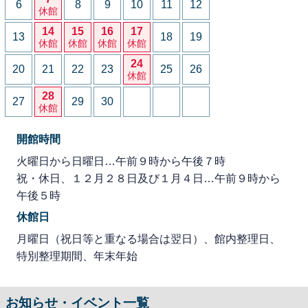
6
8
9
10
11
12
休館
14
15
16
17
13
18
19
休館
休館
休館
休館
24
20
21
22
23
25
26
休館
28
27
29
30
休館
開館時間
火曜日から日曜日…午前９時から午後７時
祝・休日、１２月２８日及び１月４日…午前９時から
午後５時
休館日
月曜日（祝日等と重なる場合は翌日）、館内整理日、
特別整理期間、年末年始
お知らせ・イベント一覧