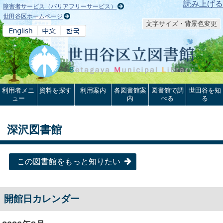
本文へ
読み上げる
障害者サービス（バリアフリーサービス）
世田谷区ホームページ
文字サイズ・背景色変更
利用者メニ
資料を探す
利用案内
各図書館案
図書館で調
世田谷を知
ュー
内
べる
る
深沢図書館
この図書館をもっと知りたい
開館日カレンダー