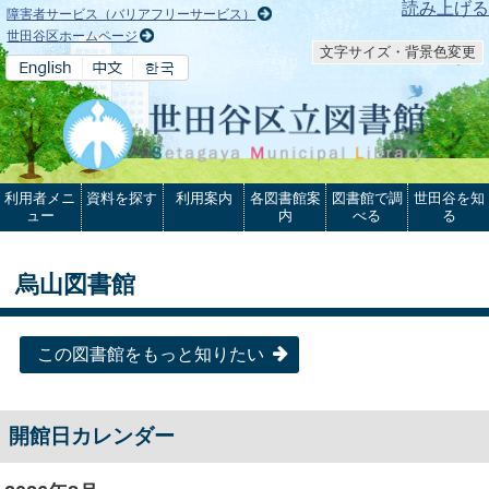
本文へ
読み上げる
障害者サービス（バリアフリーサービス）
世田谷区ホームページ
文字サイズ・背景色変更
利用者メニ
資料を探す
利用案内
各図書館案
図書館で調
世田谷を知
ュー
内
べる
る
烏山図書館
この図書館をもっと知りたい
開館日カレンダー