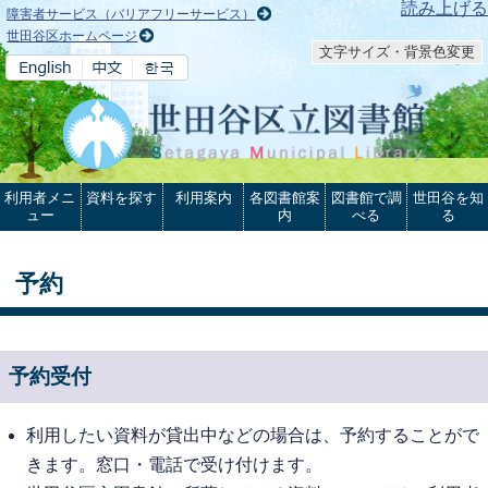
本文へ
読み上げる
障害者サービス（バリアフリーサービス）
世田谷区ホームページ
文字サイズ・背景色変更
利用者メニ
資料を探す
利用案内
各図書館案
図書館で調
世田谷を知
ュー
内
べる
る
予約
予約受付
利用したい資料が貸出中などの場合は、予約することがで
きます。窓口・電話で受け付けます。