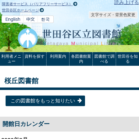
本文へ
読み上げる
障害者サービス（バリアフリーサービス）
世田谷区ホームページ
文字サイズ・背景色変更
利用者メニ
資料を探す
利用案内
各図書館案
図書館で調
世田谷を知
ュー
内
べる
る
桜丘図書館
この図書館をもっと知りたい
開館日カレンダー