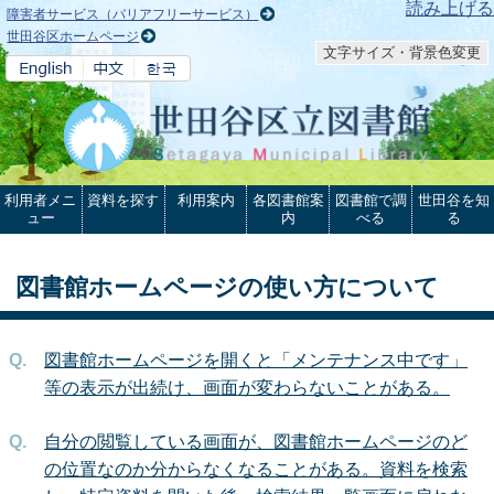
本文へ
読み上げる
障害者サービス（バリアフリーサービス）
世田谷区ホームページ
文字サイズ・背景色変更
利用者メニ
資料を探す
利用案内
各図書館案
図書館で調
世田谷を知
ュー
内
べる
る
図書館ホームページの使い方について
図書館ホームページを開くと「メンテナンス中です」
等の表示が出続け、画面が変わらないことがある。
自分の閲覧している画面が、図書館ホームページのど
の位置なのか分からなくなることがある。資料を検索