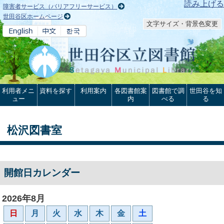
本文へ
読み上げる
障害者サービス（バリアフリーサービス）
世田谷区ホームページ
文字サイズ・背景色変更
利用者メニ
資料を探す
利用案内
各図書館案
図書館で調
世田谷を知
ュー
内
べる
る
松沢図書室
開館日カレンダー
2026年8月
日
月
火
水
木
金
土