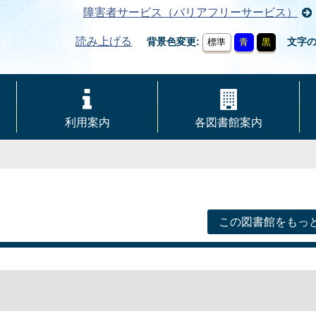
障害者サービス（バリアフリーサービス）
読み上げる
背景色変更
文字
標準
青
黒
利用案内
各図書館案内
この図書館をもっ