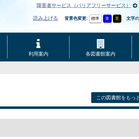
障害者サービス（バリアフリーサービス）
読み上げる
背景色変更
文字
標準
青
黒
利用案内
各図書館案内
この図書館をもっ