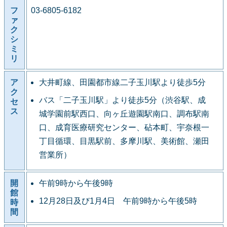
フ
03-6805-6182
ァ
ク
シ
ミ
リ
ア
大井町線、田園都市線二子玉川駅より徒歩5分
ク
バス「二子玉川駅」より徒歩5分（渋谷駅、成
セ
ス
城学園前駅西口、向ヶ丘遊園駅南口、調布駅南
口、成育医療研究センター、砧本町、宇奈根一
丁目循環、目黒駅前、多摩川駅、美術館、瀬田
営業所）
開
午前9時から午後9時
館
12月28日及び1月4日 午前9時から午後5時
時
間