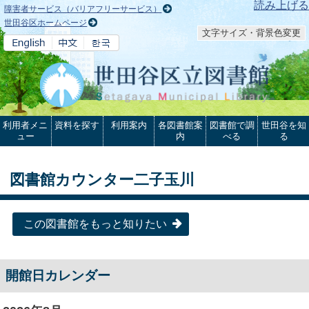
本文へ
読み上げる
障害者サービス（バリアフリーサービス）
世田谷区ホームページ
文字サイズ・背景色変更
利用者メニ
資料を探す
利用案内
各図書館案
図書館で調
世田谷を知
ュー
内
べる
る
図書館カウンター二子玉川
この図書館をもっと知りたい
開館日カレンダー