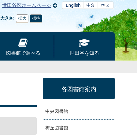
世田谷区ホームページ
の大きさ
拡大
標準
図書館で調べる
世田谷を知る
各図書館案内
中央図書館
梅丘図書館