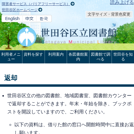
本文へ
読み上げる
障害者サービス（バリアフリーサービス）
世田谷区ホームページ
文字サイズ・背景色変更
利用者メニ
資料を探す
利用案内
各図書館案
図書館で調
世田谷を知
ュー
内
べる
る
返却
世田谷区立の他の図書館、地域図書室、図書館カウンター
で返却することができます。年末・年始を除き、ブックポ
ストを開設していますので、ご利用ください。
以下の資料は、借りた館の窓口へ開館時間中に直接お返
し願います。