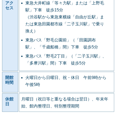
アク
東急大井町線「等々力駅」または「上野毛
セス
駅」下車 徒歩15分
（渋谷駅から東急東横線「自由が丘駅」ま
たは東急田園都市線「二子玉川駅」で乗り
換え）
東急バス「野毛公園前」（「田園調布
駅」、「千歳船橋」間）下車 徒歩5分
東急バス「野毛2丁目」（「二子玉川駅」、
「多摩川駅」間）下車 徒歩5分
開館
火曜日から日曜日、祝・休日 午前9時から
時間
午後5時
休館
月曜日（祝日等と重なる場合は翌日）、年末年
日
始、館内整理日、特別整理期間