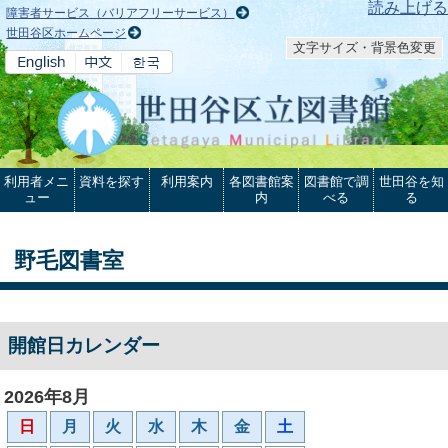
本文へ
読み上げる
障害者サービス（バリアフリーサービス）
世田谷区ホームページ
文字サイズ・背景色変更
利用者メニ
資料を探す
利用案内
各図書館案
図書館で調
世田谷を知
ュー
内
べる
る
野毛図書室
開館日カレンダー
2026年8月
日
月
火
水
木
金
土