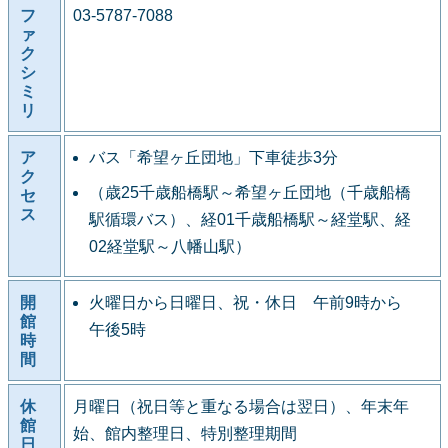
フ
03-5787-7088
ァ
ク
シ
ミ
リ
ア
バス「希望ヶ丘団地」下車徒歩3分
ク
（歳25千歳船橋駅～希望ヶ丘団地（千歳船橋
セ
ス
駅循環バス）、経01千歳船橋駅～経堂駅、経
02経堂駅～八幡山駅）
開
火曜日から日曜日、祝・休日 午前9時から
館
午後5時
時
間
休
月曜日（祝日等と重なる場合は翌日）、年末年
館
始、館内整理日、特別整理期間
日