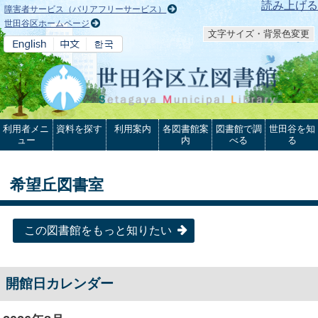
本文へ
読み上げる
障害者サービス（バリアフリーサービス）
世田谷区ホームページ
文字サイズ・背景色変更
利用者メニ
資料を探す
利用案内
各図書館案
図書館で調
世田谷を知
ュー
内
べる
る
希望丘図書室
この図書館をもっと知りたい
開館日カレンダー