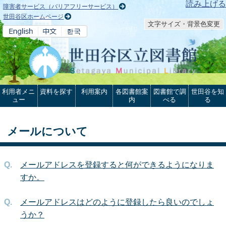
本文へ
読み上げる
障害者サービス（バリアフリーサービス）
世田谷区ホームページ
文字サイズ・背景色変更
利用者メニ
資料を探す
利用案内
各図書館案
図書館で調
世田谷を知
ュー
内
べる
る
メールについて
メールアドレスを登録すると何ができるようになりま
すか。
メールアドレスはどのように登録したら良いのでしょ
うか？