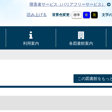
障害者サービス（バリアフリーサービス）
読み上げる
背景色変更
文字
標準
青
黒
利用案内
各図書館案内
この図書館をもっ