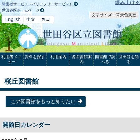
本文へ
読み上げる
障害者サービス（バリアフリーサービス）
世田谷区ホームページ
文字サイズ・背景色変更
利用者メニ
資料を探す
利用案内
各図書館案
図書館で調
世田谷を知
ュー
内
べる
る
桜丘図書館
この図書館をもっと知りたい
開館日カレンダー