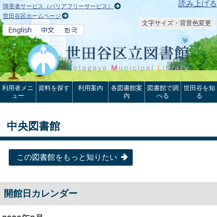
本文へ
読み上げる
障害者サービス（バリアフリーサービス）
世田谷区ホームページ
文字サイズ・背景色変更
利用者メニ
資料を探す
利用案内
各図書館案
図書館で調
世田谷を知
ュー
内
べる
る
中央図書館
この図書館をもっと知りたい
開館日カレンダー