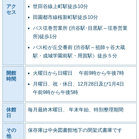
アク
世田谷線上町駅徒歩10分
セス
田園都市線桜新町駅徒歩10分
バス弦巻営業所 (渋谷駅･目黒駅～弦巻営業
所)徒歩1分
バス松が丘交番前 (渋谷駅～祖師ヶ谷大蔵
駅・成城学園前駅・用賀駅）徒歩５分
開館
火曜日から日曜日 午前9時から午後7時
時間
月曜日、祝・休日、12月28日及び1月4日
午前9時から午後5時
休館
毎月最終木曜日、 年末年始、特別整理期間
日
その
保存庫は中央図書館地下の閉架式書庫です
他