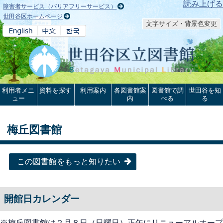
本文へ
読み上げる
障害者サービス（バリアフリーサービス）
世田谷区ホームページ
文字サイズ・背景色変更
利用者メニ
資料を探す
利用案内
各図書館案
図書館で調
世田谷を知
ュー
内
べる
る
梅丘図書館
この図書館をもっと知りたい
開館日カレンダー
※梅丘図書館は２月８日（日曜日）正午にリニューアルオープ