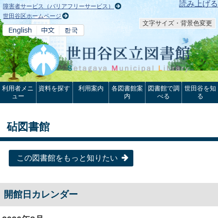
本文へ
読み上げる
障害者サービス（バリアフリーサービス）
世田谷区ホームページ
文字サイズ・背景色変更
利用者メニ
資料を探す
利用案内
各図書館案
図書館で調
世田谷を知
ュー
内
べる
る
砧図書館
この図書館をもっと知りたい
開館日カレンダー