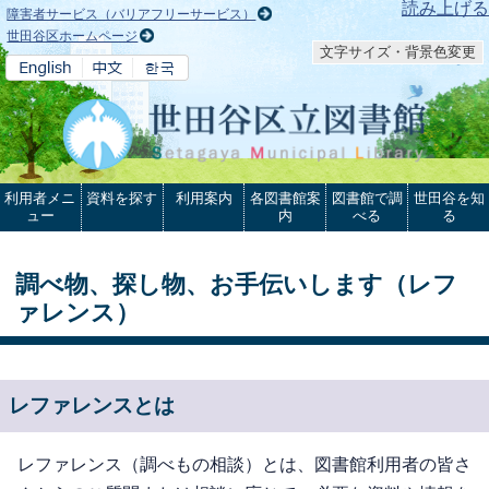
本文へ
読み上げる
障害者サービス（バリアフリーサービス）
世田谷区ホームページ
文字サイズ・背景色変更
利用者メニ
資料を探す
利用案内
各図書館案
図書館で調
世田谷を知
ュー
内
べる
る
調べ物、探し物、お手伝いします（レフ
ァレンス）
レファレンスとは
レファレンス（調べもの相談）とは、図書館利用者の皆さ