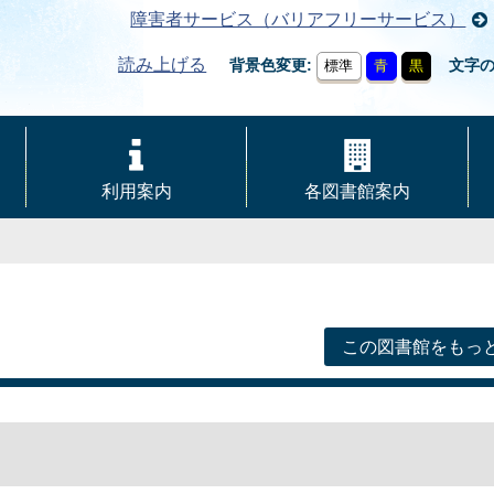
障害者サービス（バリアフリーサービス）
読み上げる
背景色変更
文字
標準
青
黒
利用案内
各図書館案内
この図書館をもっ