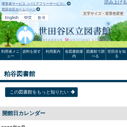
本文へ
読み上げる
障害者サービス（バリアフリーサービス）
世田谷区ホームページ
文字サイズ・背景色変更
利用者メニ
資料を探す
利用案内
各図書館案
図書館で調
世田谷を知
ュー
内
べる
る
粕谷図書館
この図書館をもっと知りたい
開館日カレンダー