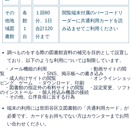
その
各
１回60
閲覧端末付属のバーコードリ
他地
館
分、1日
ーダーに共通利用カードを読
域図
１
合計120
み込ませてご利用ください
書館
台
分まで
調べものをする際の図書館資料の補完を目的として設置し
ており、以下のような利用については制限しています。
・メール機能の利用 ・動画サイトの閲
覧 ・SNS、掲示板への書き込み
・成人向けサイトの閲覧 ・オンラインショッ
ピング、ゲーム ・ダウンロード、印刷
・図書館の指定外の有料サイトの閲覧 ・設定変更、ソフト
のインストール ・個人持込み機器の接続
・その他、公序良俗に反する行為
端末の利用には世田谷区立図書館の「共通利用カード」が
必要です。カードをお持ちでない方はカウンターまでお問
い合わせください。