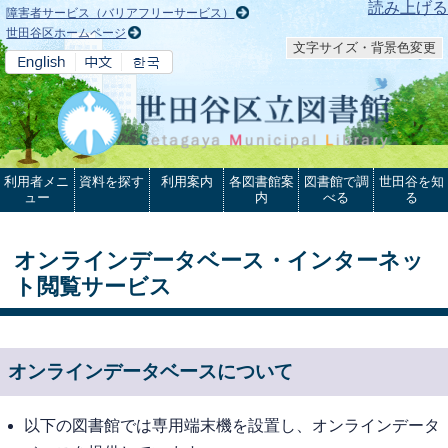
本文へ
読み上げる
障害者サービス（バリアフリーサービス）
世田谷区ホームページ
文字サイズ・背景色変更
利用者メニ
資料を探す
利用案内
各図書館案
図書館で調
世田谷を知
ュー
内
べる
る
オンラインデータベース・インターネッ
ト閲覧サービス
オンラインデータベースについて
以下の図書館では専用端末機を設置し、オンラインデータ