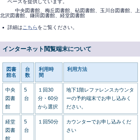
ベースを提供しています。
中央図書館、梅丘図書館、砧図書館、玉川台図書館、上
北沢図書館、鎌田図書館、経堂図書館
詳細は
こちら
をご覧ください。
インターネット閲覧端末について
図書
台
利用時
利用方法
館名
数
間
中央
5
１回30
地下1階レファレンスカウンタ
図書
台
分・60分
ーの予約端末でお申し込みく
館
から選択
ださい。
経堂
5
１回50分
カウンターでお申し込みくだ
図書
台
さい
館