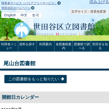
本文へ
読み上げる
障害者サービス（バリアフリーサービス）
世田谷区ホームページ
文字サイズ・背景色変更
利用者メニ
資料を探す
利用案内
各図書館案
図書館で調
世田谷を知
ュー
内
べる
る
尾山台図書館
この図書館をもっと知りたい
開館日カレンダー