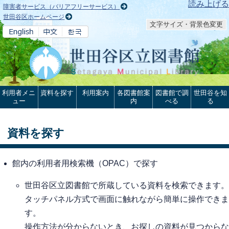
本文へ
読み上げる
障害者サービス（バリアフリーサービス）
世田谷区ホームページ
文字サイズ・背景色変更
利用者メニ
資料を探す
利用案内
各図書館案
図書館で調
世田谷を知
ュー
内
べる
る
資料を探す
館内の利用者用検索機（OPAC）で探す
世田谷区立図書館で所蔵している資料を検索できます。
タッチパネル方式で画面に触れながら簡単に操作できま
す。
操作方法が分からないとき、お探しの資料が見つからな