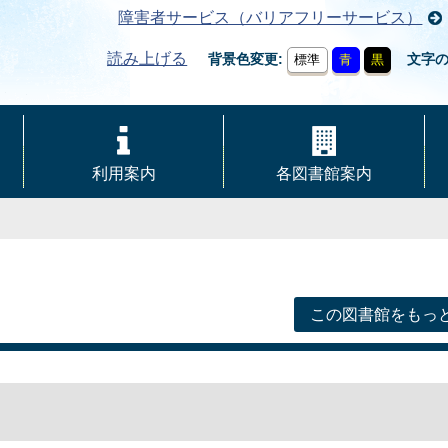
障害者サービス（バリアフリーサービス）
読み上げる
背景色変更
文字
標準
青
黒
利用案内
各図書館案内
この図書館をもっ