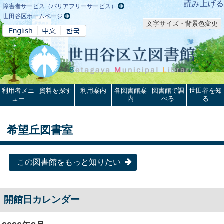
本文へ
読み上げる
障害者サービス（バリアフリーサービス）
世田谷区ホームページ
文字サイズ・背景色変更
利用者メニ
資料を探す
利用案内
各図書館案
図書館で調
世田谷を知
ュー
内
べる
る
希望丘図書室
この図書館をもっと知りたい
開館日カレンダー