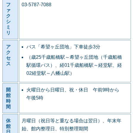
フ
03-5787-7088
ァ
ク
シ
ミ
リ
ア
バス「希望ヶ丘団地」下車徒歩3分
ク
（歳25千歳船橋駅～希望ヶ丘団地（千歳船橋
セ
ス
駅循環バス）、経01千歳船橋駅～経堂駅、経
02経堂駅～八幡山駅）
開
火曜日から日曜日、祝・休日 午前9時から
館
午後5時
時
間
休
月曜日（祝日等と重なる場合は翌日）、年末年
館
始、館内整理日、特別整理期間
日