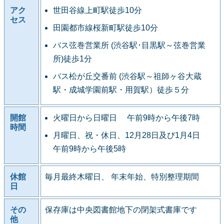
アク
世田谷線上町駅徒歩10分
セス
田園都市線桜新町駅徒歩10分
バス弦巻営業所 (渋谷駅･目黒駅～弦巻営業
所)徒歩1分
バス松が丘交番前 (渋谷駅～祖師ヶ谷大蔵
駅・成城学園前駅・用賀駅）徒歩５分
開館
火曜日から日曜日 午前9時から午後7時
時間
月曜日、祝・休日、12月28日及び1月4日
午前9時から午後5時
休館
毎月最終木曜日、 年末年始、特別整理期間
日
その
保存庫は中央図書館地下の閉架式書庫です
他