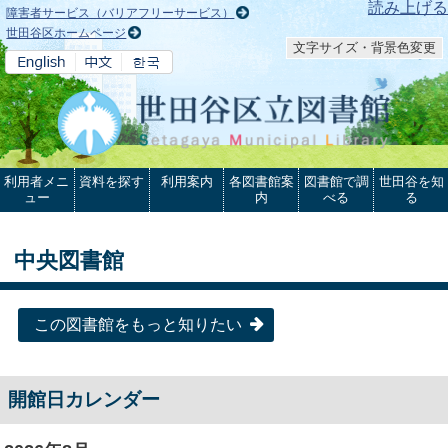
本文へ
読み上げる
障害者サービス（バリアフリーサービス）
世田谷区ホームページ
文字サイズ・背景色変更
利用者メニ
資料を探す
利用案内
各図書館案
図書館で調
世田谷を知
ュー
内
べる
る
中央図書館
この図書館をもっと知りたい
開館日カレンダー