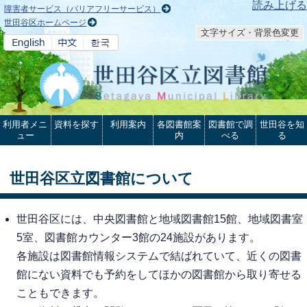
本文へ
読み上げる
障害者サービス（バリアフリーサービス）
世田谷区ホームページ
文字サイズ・背景色変更
利用者メニ
資料を探す
利用案内
各図書館案
図書館で調
世田谷を知
ュー
内
べる
る
世田谷区立図書館について
世田谷区には、中央図書館と地域図書館15館、地域図書室
5室、図書館カウンター3館の24施設があります。
各施設は図書館情報システムで結ばれていて、近くの図書
館にない資料でも予約をしてほかの図書館から取り寄せる
こともできます。