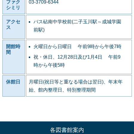
ファク
03-3709-6344
シミリ
アクセ
バス砧南中学校前(二子玉川駅～成城学園
ス
前駅)
開館時
火曜日から日曜日 午前9時から午後7時
間
祝・休日、12月28日及び1月4日 午前9
時から午後5時
休館日
月曜日(祝日等と重なる場合は翌日)、年末年
始、館内整理日、特別整理期間
各図書館案内