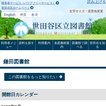
本文へ
読み上げる
障害者サービス（バリアフリーサービス）
世田谷区ホームページ
文字サイズ・背景色変更
利用者メニ
資料を探す
利用案内
各図書館案
図書館で調
世田谷を知
ュー
内
べる
る
鎌田図書館
この図書館をもっと知りたい
開館日カレンダー