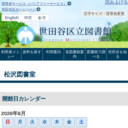
本文へ
読み上げる
障害者サービス（バリアフリーサービス）
世田谷区ホームページ
文字サイズ・背景色変更
利用者メニ
資料を探す
利用案内
各図書館案
図書館で調
世田谷を知
ュー
内
べる
る
松沢図書室
開館日カレンダー
2026年8月
日
月
火
水
木
金
土