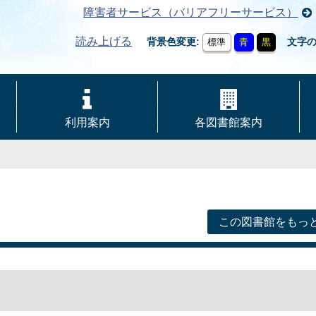
障害者サービス（バリアフリーサービス）
読み上げる
背景色変更
文字
標準
青
黒
利用案内
各図書館案内
この図書館をもっ