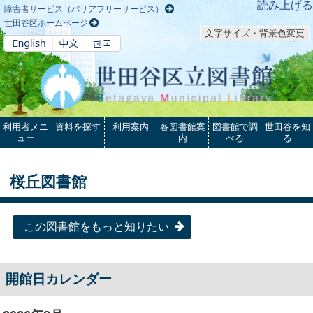
本文へ
読み上げる
障害者サービス（バリアフリーサービス）
世田谷区ホームページ
文字サイズ・背景色変更
利用者メニ
資料を探す
利用案内
各図書館案
図書館で調
世田谷を知
ュー
内
べる
る
桜丘図書館
この図書館をもっと知りたい
開館日カレンダー