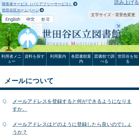
本文へ
読み上げる
障害者サービス（バリアフリーサービス）
世田谷区ホームページ
文字サイズ・背景色変更
利用者メニ
資料を探す
利用案内
各図書館案
図書館で調
世田谷を知
ュー
内
べる
る
メールについて
メールアドレスを登録すると何ができるようになりま
すか。
メールアドレスはどのように登録したら良いのでしょ
うか？