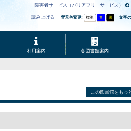
障害者サービス（バリアフリーサービス）
読み上げる
背景色変更
文字
標準
青
黒
利用案内
各図書館案内
この図書館をもっ