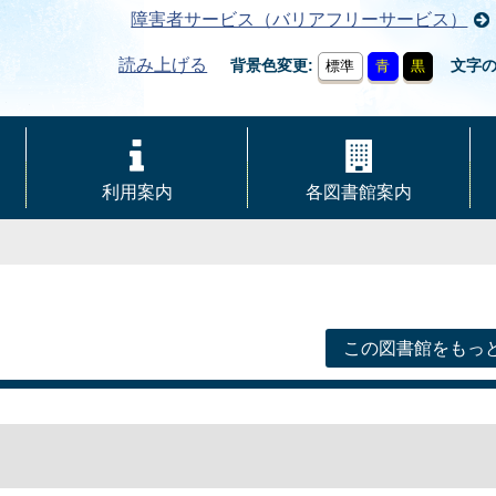
障害者サービス（バリアフリーサービス）
読み上げる
背景色変更
文字
標準
青
黒
利用案内
各図書館案内
この図書館をもっ