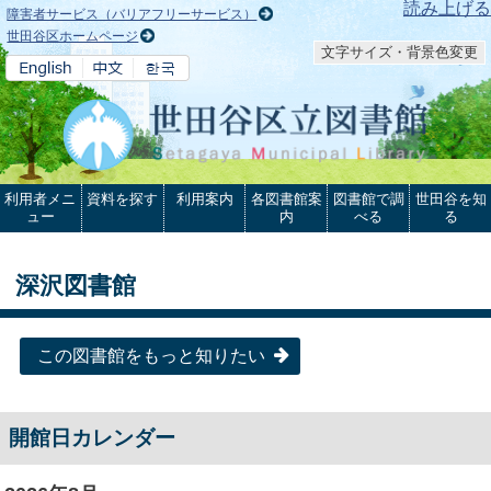
本文へ
読み上げる
障害者サービス（バリアフリーサービス）
世田谷区ホームページ
文字サイズ・背景色変更
利用者メニ
資料を探す
利用案内
各図書館案
図書館で調
世田谷を知
ュー
内
べる
る
深沢図書館
この図書館をもっと知りたい
開館日カレンダー