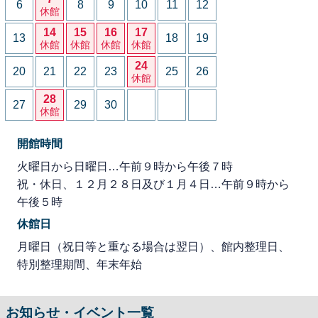
6
8
9
10
11
12
休館
14
15
16
17
13
18
19
休館
休館
休館
休館
24
20
21
22
23
25
26
休館
28
27
29
30
休館
開館時間
火曜日から日曜日…午前９時から午後７時
祝・休日、１２月２８日及び１月４日…午前９時から
午後５時
休館日
月曜日（祝日等と重なる場合は翌日）、館内整理日、
特別整理期間、年末年始
お知らせ・イベント一覧