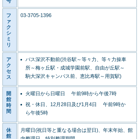
号
フ
03-3705-1396
ァ
ク
シ
ミ
リ
ア
バス深沢不動前(渋谷駅～等々力、等々力操車
ク
所～梅ヶ丘駅・成城学園前駅、自由が丘駅～
セ
駒大深沢キャンパス前、恵比寿駅～用賀駅)
ス
開
火曜日から日曜日 午前9時から午後7時
館
祝・休日、12月28日及び1月4日 午前9時か
時
間
ら午後5時
休
月曜日(祝日等と重なる場合は翌日)、年末年始、館
館
内整理日、特別整理期間