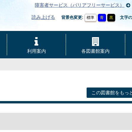
障害者サービス（バリアフリーサービス）
読み上げる
背景色変更
文字
標準
青
黒
利用案内
各図書館案内
この図書館をもっ