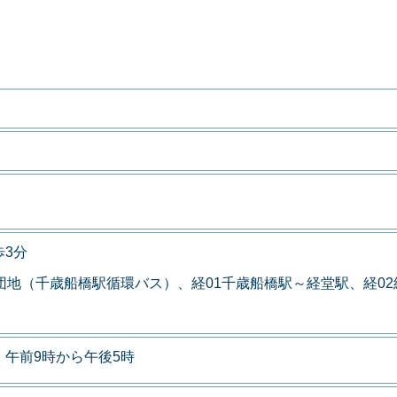
3分
団地（千歳船橋駅循環バス）、経01千歳船橋駅～経堂駅、経0
午前9時から午後5時